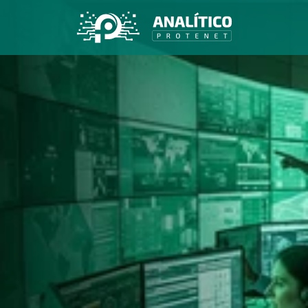
Inteligência
segurança,
conectada 
ao futuro
Plataforma
 100% própria co
tecnologia de Inteligência 